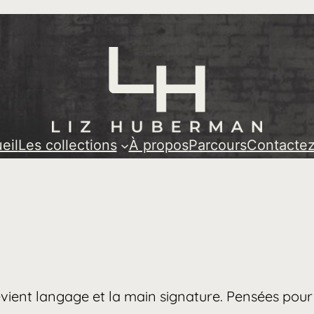
huberman/
eil
Les collections
À propos
Parcours
Contacte
vient langage et la main signature. Pensées pour 