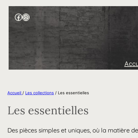
Aller
Facebook
https://www.instagram.com/liz
au
contenu
Accu
Accueil
/
Les collections
/ Les essentielles
Les essentielles
Des pièces simples et uniques, où la matière de