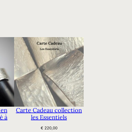
t
i
s
a
n
a
l
e
e
n
 en
Carte Cadeau collection
é à
les Essentiels
a
r
€
220,00