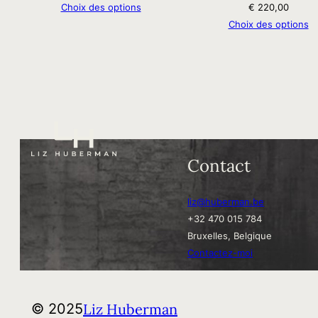
Choix des options
€
220,00
Choix des options
Contact
liz@huberman.be
+32 470 015 784
Bruxelles, Belgique
Contactez-moi
Liz Huberman
© 2025