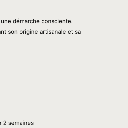
g
u
s une démarche consciente.
e
nt son origine artisanale et sa
S
o
m
b
r
a
,
a
n 2 semaines
r