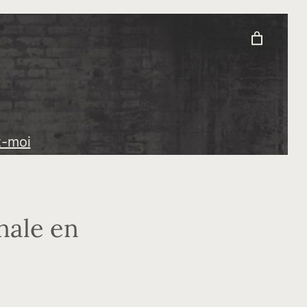
z-moi
nale en