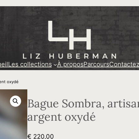
huberman/
eil
Les collections
À propos
Parcours
Contacte
gent oxydé
Bague Sombra, artisa
argent oxydé
€
220,00