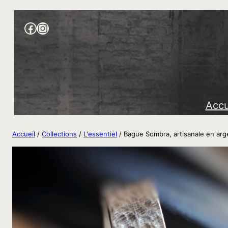
Aller
Facebook
https://www.instagram.com/liz
au
contenu
Accu
Accueil
/
Collections
/
L'essentiel
/ Bague Sombra, artisanale en ar