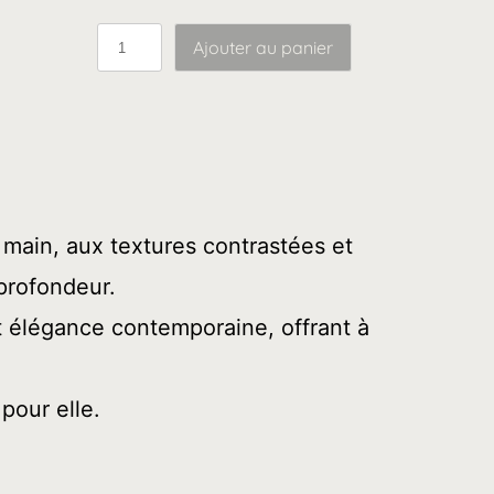
q
Ajouter au panier
u
a
n
t
main, aux textures contrastées et
i
 profondeur.
t
 et élégance contemporaine, offrant à
é
d
pour elle.
e
B
a